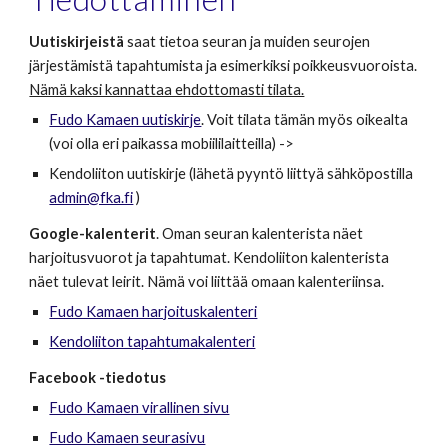
Uutiskirjeistä
saat tietoa seuran ja muiden seurojen
järjestämistä tapahtumista ja esimerkiksi poikkeusvuoroista.
Nämä kaksi kannattaa ehdottomasti tilata.
Fudo Kamaen uutiskirje
. Voit tilata tämän myös oikealta
(voi olla eri paikassa mobiililaitteilla) ->
Kendoliiton uutiskirje (lähetä pyyntö liittyä sä
hköpostilla
admin@fka.fi
)
Google-kalenterit
. Oman seuran kalenterista näet
harjoitusvuorot ja tapahtumat. Kendoliiton kalenterista
näet tulevat leirit. Nämä voi liittää omaan kalenteriinsa.
Fudo Kamaen harjoituskalenteri
Kendoliiton tapahtumakalenteri
Facebook -tiedotus
Fudo Kamaen virallinen sivu
Fudo Kamaen seurasivu